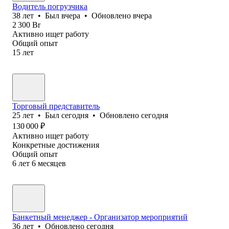
Водитель погрузчика
38
лет
•
Был
вчера
•
Обновлено
вчера
2 300
Br
Активно ищет работу
Общий опыт
15
лет
Торговый представитель
25
лет
•
Был
сегодня
•
Обновлено
сегодня
130 000
₽
Активно ищет работу
Конкретные достижения
Общий опыт
6
лет
6
месяцев
Банкетный менеджер - Организатор мероприятий
36
лет
•
Обновлено
сегодня