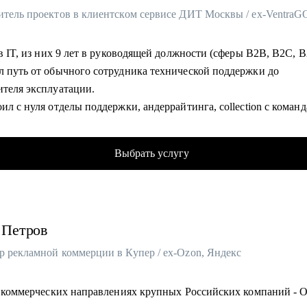
 в IT, из них 9 лет в руководящей должности (сферы B2B, B2C, 
л путь от обычного сотрудника технической поддержки до
ителя эксплуатации.
ил с нуля отделы поддержки, андеррайтинга, collection с коман
 человек.
у аудит и изменение бизнес и технических процессов в компани
Выбрать услугу
уя AI автоматизацию.
отал с 0 обучающий курс для быстрого обучения сотрудников.
трел 300+ резюме кандидатов.
л 100+ собеседований.
Петров
тил 20+ сотрудников.
аюсь в Kanban-методе, Scrum-like подходах и такими фреймворк
р рекламной коммерции в Купер / ex-Ozon, Яндекс
ss и PMI стандарты (PMBoK, APG).
статьи, выступаю на митапах и организую их.
 в коммерческих направлениях крупных Российских компаний - O