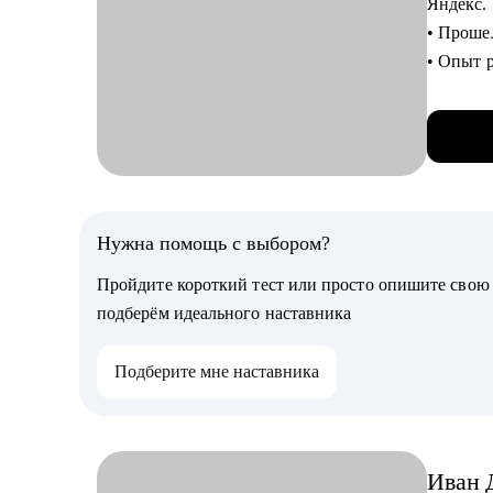
Яндекс.
С чем п
• Прошел
• Созда
• Опыт 
• Соста
• Выстр
• Подго
• Аудит
• Разра
• Спике
подразд
• Психо
• Подго
руковод
С чем п
Нужна помощь с выбором?
• Органи
• Созда
эффектн
Пройдите короткий тест или просто опишите сво
• Как п
подберём идеального наставника
• Подго
Кому мо
• Опред
• Новичк
Подберите мне наставника
• Разработать индиви
дальней
подразд
• Специ
• Разр
сервиса
• Подго
Иван
• Тем, к
руковод