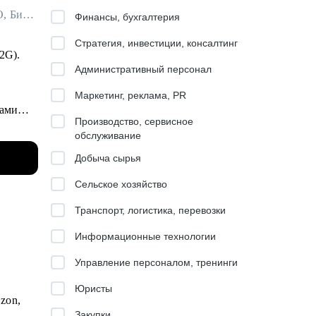
Руководитель проектов в клиентском сервисе ДИТ Москвы / ex-VentraGO, Билайн
Финансы, бухгалтерия
Стратегия, инвестиции, консалтинг
B2G).
Административный персонал
Маркетинг, реклама, PR
дами
Производство, сервисное
обслуживание
и в т.ч.
Добыча сырья
Сельское хозяйство
Транспорт, логистика, перевозки
Информационные технологии
ах как
Управление персоналом, тренинги
Юристы
zon,
Закупки