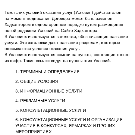
Текст этих условий оказания услуг (Условия) действителен
на момент подписания Договора может быть изменен
Хэдхантером в одностороннем порядке путем размещения
новой редакции Условий на Сайте Хэдхантера.
В Условиях используются заголовки, обозначающие название
услуги. Эти заголовки дают названия разделам, в которых
описываются условия оказания услуг.
В Условиях используются ссылки на пункты, состоящие только
из цифр. Такие ссылки ведут на пункты этих Условий.
1. ТЕРМИНЫ И ОПРЕДЕЛЕНИЯ
2. ОБЩИЕ УСЛОВИЯ
3. ИНФОРМАЦИОННЫЕ УСЛУГИ
1.1. Хэдхантер, или
Хэдхантер, ООО
4. РЕКЛАМНЫЕ УСЛУГИ
HeadHunter, или
«Хэдхантер», ИНН
2.1. Типы и статусы регистрации
5. КОНСУЛЬТАЦИОННЫЕ УСЛУГИ
Исполнитель
7718620740, адрес:
Типы регистрации
3.1. Предоставление доступа к базе данных
2.2. Активация услуг
6. КОНСУЛЬТАЦИОННЫЕ УСЛУГИ И ОРГАНИЗАЦИЯ
125047, г. Москва,
резюме с предложениями Соискателей
Описание и активация
УЧАСТИЯ В КОНКУРСАХ, ЯРМАРКАХ И ПРОЧИХ
2.1.1. Заказчику может быть присвоен один
4.0. Общие условия оказания рекламных услуг
внутригородская
о трудоустройстве с возможностью просмотра
МЕРОПРИЯТИЯХ
из Типов регистраций.
территория
4.0.1. Хэдхантер оказывает Заказчику услугу