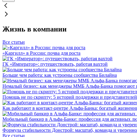
Жизнь в компании
Все статьи
«Каргилл» в России: почва для роста
ГК «Император»: путешествовать, работая вахтой
Больше чем работа: как устроены сообщества Билайна
Немалый бизнес: как менеджеры ММБ Альфа-Банка помогают 
Помощь не по скрипту: 5 историй поддержки и представителей
Как работают в контакт-центре Альфа-Банка: богатый жизненн
Мобильный банкир в Альфа-Банке: профессия для активных л
Формула стабильности Донстрой: масштаб, команда и уверенно
Все статьи