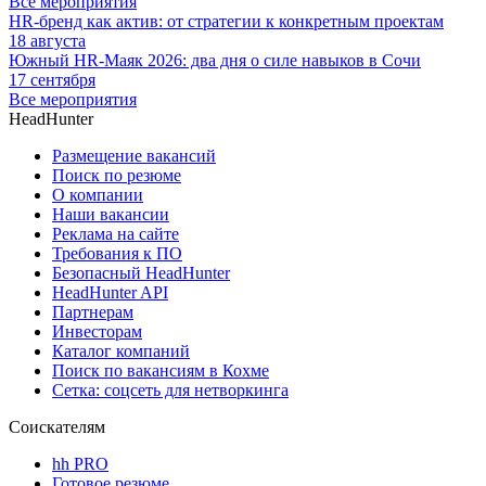
Все мероприятия
HR-бренд как актив: от стратегии к конкретным проектам
18 августа
Южный HR-Маяк 2026: два дня о силе навыков в Сочи
17 сентября
Все мероприятия
HeadHunter
Размещение вакансий
Поиск по резюме
О компании
Наши вакансии
Реклама на сайте
Требования к ПО
Безопасный HeadHunter
HeadHunter API
Партнерам
Инвесторам
Каталог компаний
Поиск по вакансиям в Кохме
Сетка: соцсеть для нетворкинга
Соискателям
hh PRO
Готовое резюме