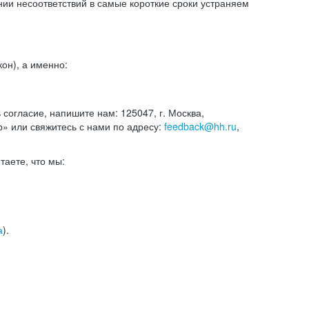
и несоответствий в самые короткие сроки устраняем
он), а именно:
ь согласие, напишите нам: 125047, г. Москва,
р» или свяжитесь с нами по адресу:
feedback@hh.ru
,
итаете, что мы:
а
).