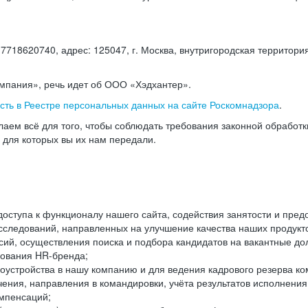
18620740, адрес: 125047, г. Москва, внутригородская территория
омпания», речь идет об ООО «Хэдхантер».
есть в Реестре персональных данных на сайте Роскомнадзора
.
аем всё для того, чтобы соблюдать требования законной обработ
, для которых вы их нам передали.
ступа к функционалу нашего сайта, содействия занятости и пред
следований, направленных на улучшение качества наших продуктов
ий, осуществления поиска и подбора кандидатов на вакантные дол
ования HR-бренда;
оустройства в нашу компанию и для ведения кадрового резерва ко
чения, направления в командировки, учёта результатов исполнени
омпенсаций;