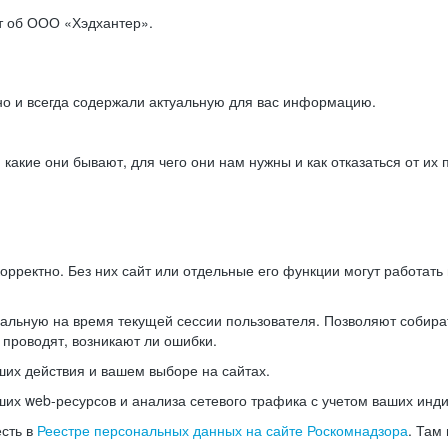
ет об ООО «Хэдхантер».
но и всегда содержали актуальную для вас информацию.
акие они бывают, для чего они нам нужны и как отказаться от их 
рректно. Без них сайт или отдельные его функции могут работат
альную на время текущей сессии пользователя. Позволяют собира
 проводят, возникают ли ошибки.
их действия и вашем выборе на сайтах.
х web-ресурсов и анализа сетевого трафика с учетом ваших инд
есть в
Реестре персональных данных на сайте Роскомнадзора
. Там