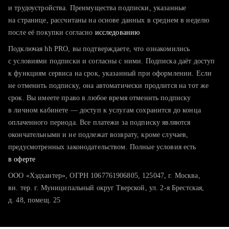
тратите много времени на поиск и вручную поднимаете
и трудоустройства. Преимущества подписки, указанные
резюме
на странице, рассчитаны на основе данных в среднем в неделю
после её покупки согласно
хотите сравнить себя с конкурентами и оценить шансы
исследованию
Подключая hh PRO, вы подтверждаете, что ознакомились
с условиями подписки и согласны с ними. Подписка даёт доступ
к функциям сервиса на срок, указанный при оформлении. Если
не отменить подписку, она автоматически продлится на тот же
срок. Вы имеете право в любое время отменить подписку
в личном кабинете — доступ к услугам сохранится до конца
оплаченного периода. Все платежи за подписку являются
окончательными и не подлежат возврату, кроме случаев,
предусмотренных законодательством. Полные условия есть
в оферте
ООО «Хэдхантер», ОГРН 1067761906805, 125047, г. Москва,
вн. тер. г. Муниципальный округ Тверской, ул. 2-я Брестская,
д. 48, помещ. 25